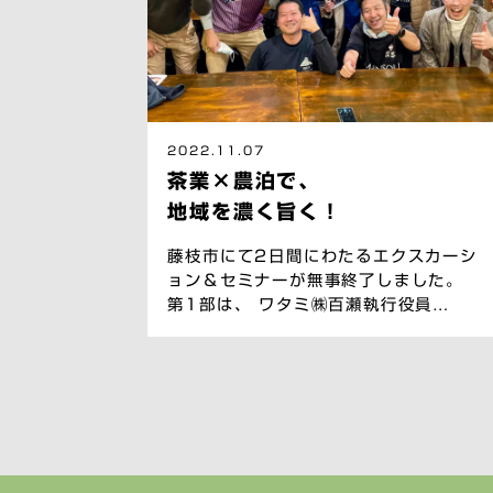
2022.11.07
茶業×農泊で、
地域を濃く旨く！
藤枝市にて2日間にわたるエクスカーシ
ョン＆セミナーが無事終了しました。
第1部は、 ワタミ㈱百瀬執行役員
SDGs本部長、 ㈱ぐるなび杉山理事、
東京大学農学部香坂教授、 デジタルプ
ラットフォーム会社希代クライアントパ
ートナーから濃い事例発表。 第2部
は、World Cafeワークにて議論を深
め、これからの藤枝のあり方をあぶり出
しました。 いよいよ、藤枝地域活性化