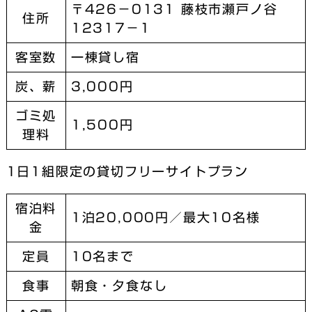
〒426−0131 藤枝市瀬戸ノ谷
住所
12317−1
客室数
一棟貸し宿
炭、薪
3,000円
ゴミ処
1,500円
理料
1日1組限定の貸切フリーサイトプラン
宿泊料
1泊20,000円／最大10名様
金
定員
10名まで
食事
朝食・夕食なし