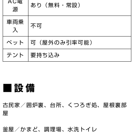
AC電
あり（無料・常設）
源
車両乗
不可
入
ペット
可（屋外のみ引率可能）
テント
要持ち込み
■設備
古民家／囲炉裏、台所、くつろぎ処、屋根裏部
屋
釜屋／かまど、調理場、水洗トイレ