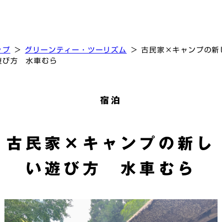
Skip
to
the
content
ップ
＞
グリーンティー・ツーリズム
＞ 古民家×キャンプの新
遊び方 水車むら
宿泊
古民家×キャンプの新し
い遊び方 水車むら